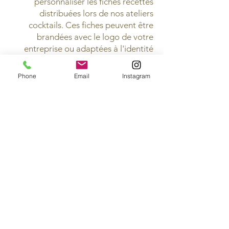
personnaliser les fiches recettes
distribuées lors de nos ateliers
cocktails. Ces fiches peuvent être
brandées avec le logo de votre
entreprise ou adaptées à l'identité
visuelle de votre événement. Cela
ajoute une touche personnelle et
Phone
Email
Instagram
professionnelle, rendant ces recettes
des souvenirs uniques pour vos
invités. N'hésitez pas à discuter avec
nous de vos besoins spécifiques en
matière de personnalisation lors de la
réservation de l'atelier.